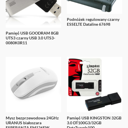
Podnóżek regulowany czarny
ESSELTE Dataline 67698
Pamięć USB GOODRAM 8GB
UTS3 czarny USB 3.0 UTS3-
0080K0R11
Mysz bezprzewodowa 24GHz
Pamięć USB KINGSTON 32GB
URANUS białoszara
3.0 DT100G3/32GB
ESPERANZA EM126EW
DataTravelr100