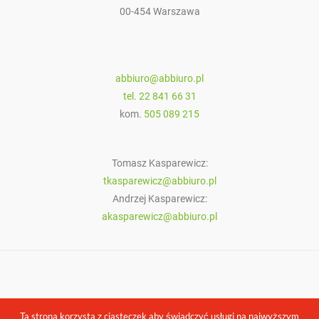
00-454 Warszawa
abbiuro@abbiuro.pl
tel. 22 841 66 31
kom.
505 089 215
Tomasz Kasparewicz:
tkasparewicz@abbiuro.pl
Andrzej Kasparewicz:
akasparewicz@abbiuro.pl
Copyright © Artykuły Biurowe Warszawa, Materiały Biurowe, Biuro
Ta strona korzysta z ciasteczek aby świadczyć usługi na najwyższym