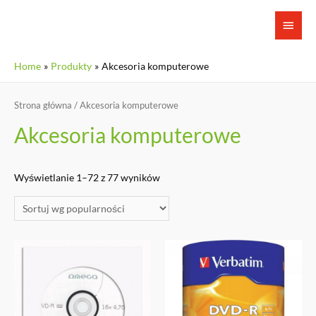
www.gotxxx.club
Home
Produkty
Akcesoria komputerowe
fetish
hospital
Strona główna
/ Akcesoria komputerowe
first
Akcesoria komputerowe
time
kimberly
moss
Wyświetlanie 1–72 z 77 wyników
gets
treated
like
a
fine.
www.xxxbookmark.net
daria
glower