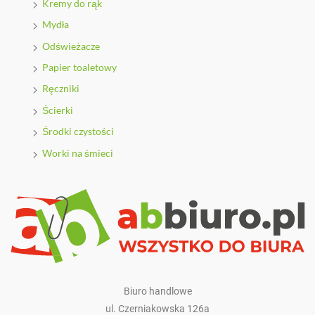
Kremy do rąk
Mydła
Odświeżacze
Papier toaletowy
Ręczniki
Ścierki
Środki czystości
Worki na śmieci
www.fapfans.net
xxxdoc.monster
Biuro handlowe
ul. Czerniakowska 126a