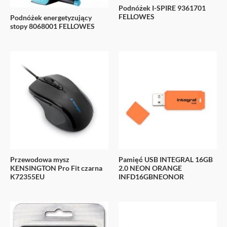
Podnóżek I-SPIRE 9361701
FELLOWES
Podnóżek energetyzujący
stopy 8068001 FELLOWES
Przewodowa mysz
Pamięć USB INTEGRAL 16GB
KENSINGTON Pro Fit czarna
2.0 NEON ORANGE
K72355EU
INFD16GBNEONOR