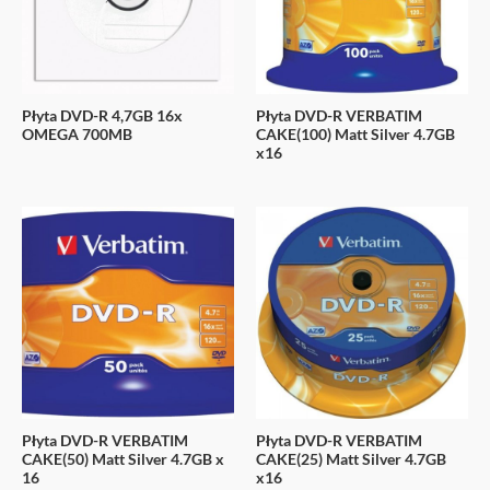
and
barbara
summer
fuck
Płyta DVD-R 4,7GB 16x
Płyta DVD-R VERBATIM
the
OMEGA 700MB
CAKE(100) Matt Silver 4.7GB
camera
x16
guy.
xxxvideos247.net
Płyta DVD-R VERBATIM
Płyta DVD-R VERBATIM
CAKE(50) Matt Silver 4.7GB x
CAKE(25) Matt Silver 4.7GB
16
x16