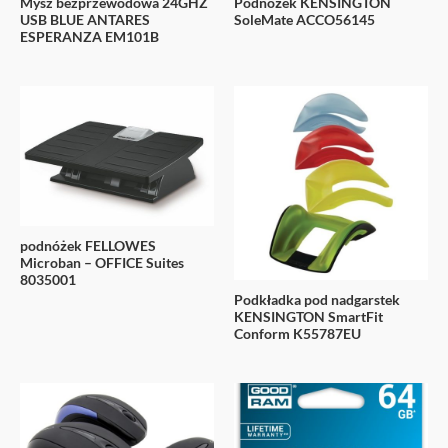
Mysz bezprzewodowa 24GHZ
Podnóżek KENSINGTON
USB BLUE ANTARES
SoleMate ACCO56145
ESPERANZA EM101B
podnóżek FELLOWES
Microban – OFFICE Suites
8035001
Podkładka pod nadgarstek
KENSINGTON SmartFit
Conform K55787EU