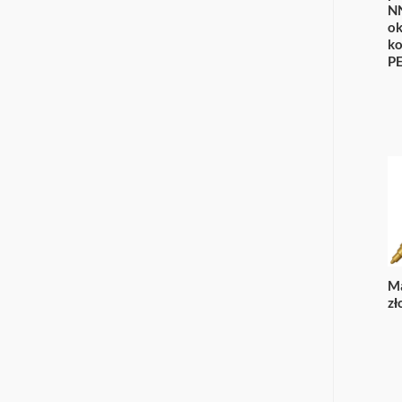
N
ok
k
P
M
zł