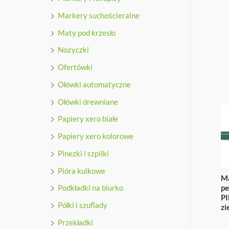
Markery suchościeralne
Maty pod krzesło
Nożyczki
Ofertówki
Ołówki automatyczne
Ołówki drewniane
Papiery xero białe
Papiery xero kolorowe
Pinezki i szpilki
Pióra kulkowe
M
p
Podkładki na biurko
PI
Półki i szuflady
zi
Przekładki