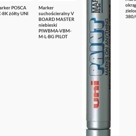
okrą
arker POSCA
Marker
ziel
-8K żółty UNI
suchościeralny V
380/
BOARD MASTER
niebieski
PIWBMA-VBM-
M-L-BG PILOT