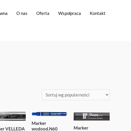
ówna
O nas
Oferta
Wspołpraca
Kontakt
Marker
Marker
wodood.N60
er VELLEDA