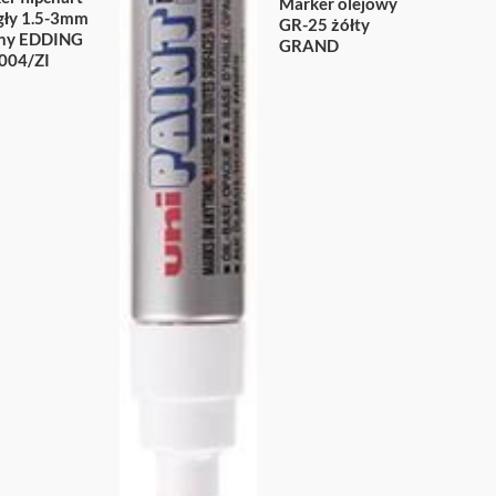
Marker olejowy
gły 1.5-3mm
GR-25 żółty
ony EDDING
GRAND
004/ZI