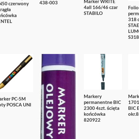
Marker WRITE
438-003
N50 czerwony
4all 166/46 czar
Folio
rągła
STABILO
perm
ońcówka
318 
ENTEL
STA
LUM
S318
Markery
Mark
arker PC-5M
permanentne BIC
1701
oty POSCA UNI
2300 4szt. ścięta
BIC 
końcówka
okr.
820922