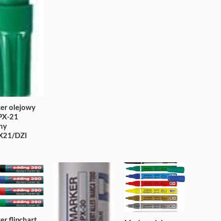
er olejowy
PX-21
ony
X21/DZI
r flipchart