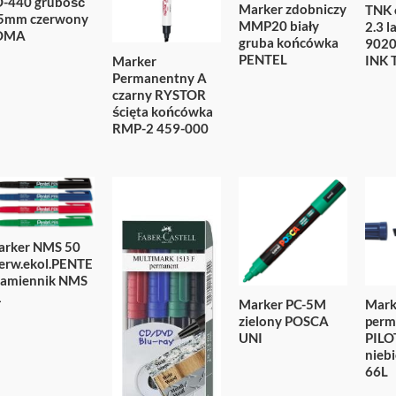
-440 grubość
Marker zdobniczy
TNK 
.5mm czerwony
MMP20 biały
2.3 l
OMA
gruba końcówka
9020
PENTEL
INK 
Marker
Permanentny A
czarny RYSTOR
ścięta końcówka
RMP-2 459-000
arker NMS 50
erw.ekol.PENTE
zamiennik NMS
1
Marker PC-5M
Mark
zielony POSCA
perm
UNI
PIL
niebi
66L