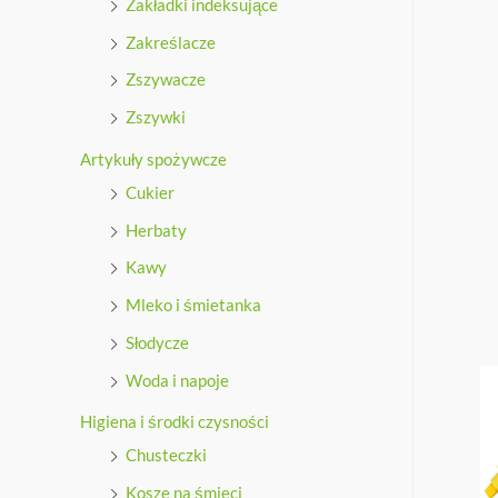
Zakładki indeksujące
Zakreślacze
Zszywacze
Zszywki
Artykuły spożywcze
Cukier
Herbaty
Kawy
Mleko i śmietanka
Słodycze
Woda i napoje
Higiena i środki czysności
Chusteczki
Kosze na śmieci