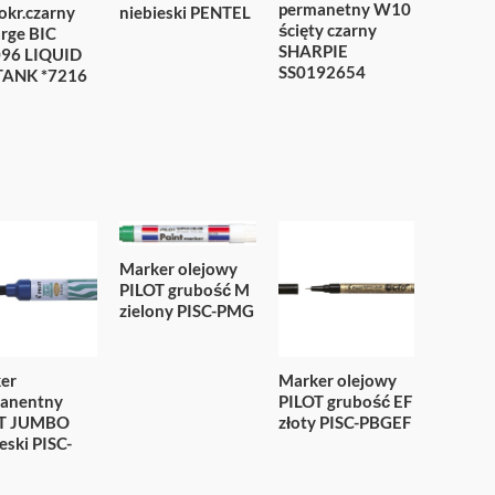
permanetny W10
niebieski PENTEL
okr.czarny
ścięty czarny
arge BIC
SHARPIE
96 LIQUID
SS0192654
TANK *7216
Marker olejowy
PILOT grubość M
zielony PISC-PMG
er
Marker olejowy
anentny
PILOT grubość EF
OT JUMBO
złoty PISC-PBGEF
eski PISC-