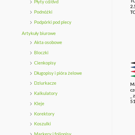
TO
Płyty cd/dvd
daria
2
glower
Podnóżki
T
and
Podpórki pod plecy
barbara
Artykuły biurowe
summer
Akta osobowe
fuck
the
Bloczki
camera
Cienkopisy
guy.
Długopisy i pióra żelowe
xxxvideos247.net
Dziurkacze
M
cz
Kalkulatory
_ 
5
Kleje
Korektory
Koszulki
Markery i foliopisy