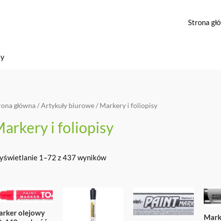
Strona gł
sy
rona główna
/
Artykuły biurowe
/ Markery i foliopisy
arkery i foliopisy
świetlanie 1–72 z 437 wyników
rker olejowy
Mark