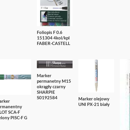
Foliopis F 0.6
151304 4kol/kpl
FABER-CASTELL
Marker
permanetny M15
okrągły czarny
SHARPIE
S0192584
Marker olejowy
arker
UNI PX-21 biały
ermanentny
LOT SCA-F
elony PISC-F G