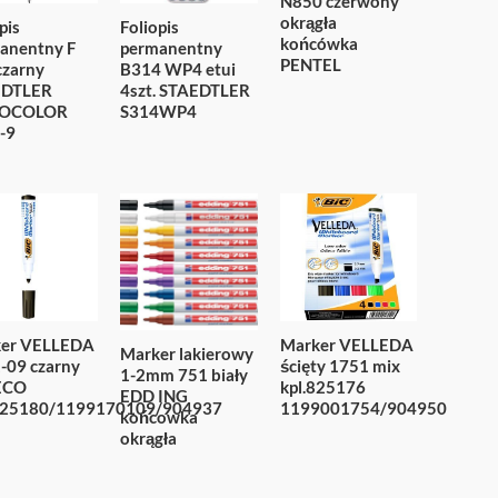
N850 czerwony
okrągła
pis
Foliopis
końcówka
anentny F
permanentny
PENTEL
czarny
B314 WP4 etui
EDTLER
4szt. STAEDTLER
OCOLOR
S314WP4
-9
er VELLEDA
Marker VELLEDA
Marker lakierowy
-09 czarny
ścięty 1751 mix
1-2mm 751 biały
ECO
kpl.825176
EDD ING
825180/1199170109/904937
1199001754/904950
końcowka
okrągła