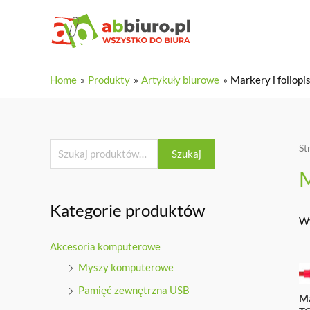
www.gotxxx.club
Home
Produkty
Artykuły biurowe
Markery i foliopi
fetish
hospital
first
time
St
Szukaj
kimberly
M
moss
gets
Kategorie produktów
Wy
treated
like
Akcesoria komputerowe
a
Myszy komputerowe
fine.
Pamięć zewnętrzna USB
www.xxxbookmark.net
Ma